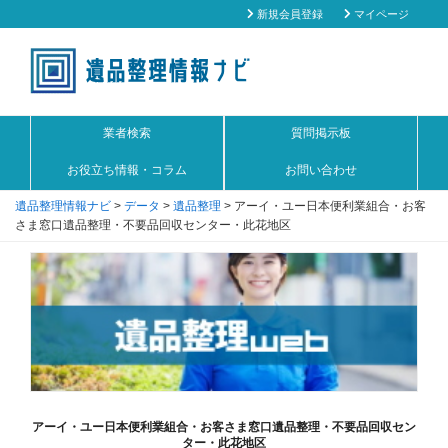
新規会員登録
マイページ
業者検索
質問掲示板
お役立ち情報・コラム
お問い合わせ
遺品整理情報ナビ
>
データ
>
遺品整理
>
アーイ・ユー日本便利業組合・お客
さま窓口遺品整理・不要品回収センター・此花地区
アーイ・ユー日本便利業組合・お客さま窓口遺品整理・不要品回収セン
ター・此花地区