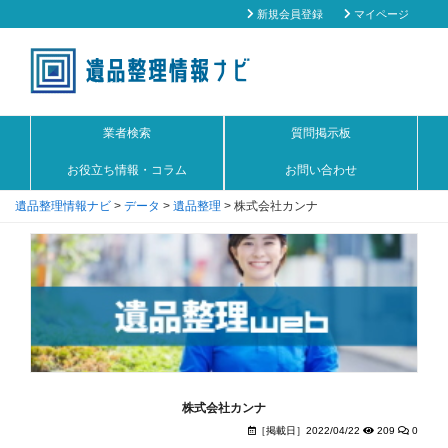
新規会員登録
マイページ
業者検索
質問掲示板
お役立ち情報・コラム
お問い合わせ
遺品整理情報ナビ
>
データ
>
遺品整理
>
株式会社カンナ
株式会社カンナ
［掲載日］2022/04/22
209
0