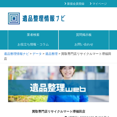
新規会員登録
マイページ
業者検索
質問掲示板
お役立ち情報・コラム
お問い合わせ
遺品整理情報ナビ
>
データ
>
遺品整理
>
買取専門店リサイクルマート堺福田
店
買取専門店リサイクルマート堺福田店