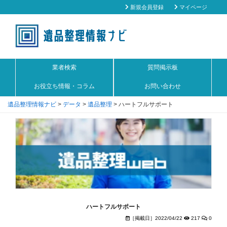
新規会員登録
マイページ
業者検索
質問掲示板
お役立ち情報・コラム
お問い合わせ
遺品整理情報ナビ
>
データ
>
遺品整理
>
ハートフルサポート
ハートフルサポート
［掲載日］2022/04/22
217
0