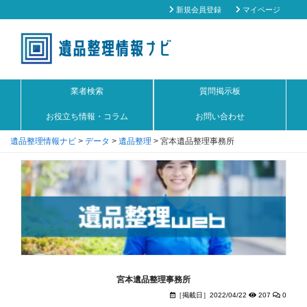
新規会員登録
マイページ
業者検索
質問掲示板
お役立ち情報・コラム
お問い合わせ
遺品整理情報ナビ
>
データ
>
遺品整理
>
宮本遺品整理事務所
宮本遺品整理事務所
［掲載日］2022/04/22
207
0