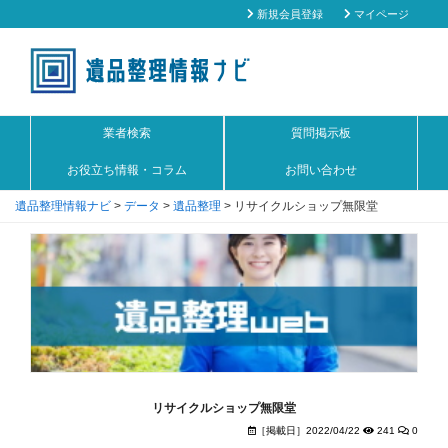
新規会員登録
マイページ
業者検索
質問掲示板
お役立ち情報・コラム
お問い合わせ
遺品整理情報ナビ
>
データ
>
遺品整理
>
リサイクルショップ無限堂
リサイクルショップ無限堂
［掲載日］2022/04/22
241
0