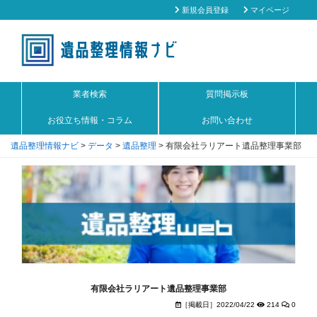
新規会員登録
マイページ
業者検索
質問掲示板
お役立ち情報・コラム
お問い合わせ
遺品整理情報ナビ
>
データ
>
遺品整理
>
有限会社ラリアート遺品整理事業部
有限会社ラリアート遺品整理事業部
［掲載日］2022/04/22
214
0